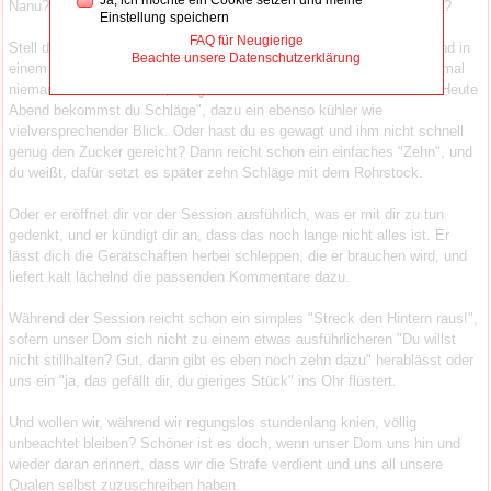
Nanu? Sollte das auf den einen oder anderen von uns auch zutreffen?
Einstellung speichern
FAQ für Neugierige
Stell dir folgende Situation vor: Du sitzt mit deinem Dom nichtsahnend in
Beachte unsere Datenschutzerklärung
einem Cafe, womöglich zusammen mit Freunden. Und wenn gerade mal
niemand auf euch achtet, beugt er sich vor und flüstert dir ins Ohr: "Heute
Abend bekommst du Schläge", dazu ein ebenso kühler wie
vielversprechender Blick. Oder hast du es gewagt und ihm nicht schnell
genug den Zucker gereicht? Dann reicht schon ein einfaches "Zehn", und
du weißt, dafür setzt es später zehn Schläge mit dem Rohrstock.
Oder er eröffnet dir vor der Session ausführlich, was er mit dir zu tun
gedenkt, und er kündigt dir an, dass das noch lange nicht alles ist. Er
lässt dich die Gerätschaften herbei schleppen, die er brauchen wird, und
liefert kalt lächelnd die passenden Kommentare dazu.
Während der Session reicht schon ein simples "Streck den Hintern raus!",
sofern unser Dom sich nicht zu einem etwas ausführlicheren "Du willst
nicht stillhalten? Gut, dann gibt es eben noch zehn dazu" herablässt oder
uns ein "ja, das gefällt dir, du gieriges Stück" ins Ohr flüstert.
Und wollen wir, während wir regungslos stundenlang knien, völlig
unbeachtet bleiben? Schöner ist es doch, wenn unser Dom uns hin und
wieder daran erinnert, dass wir die Strafe verdient und uns all unsere
Qualen selbst zuzuschreiben haben.