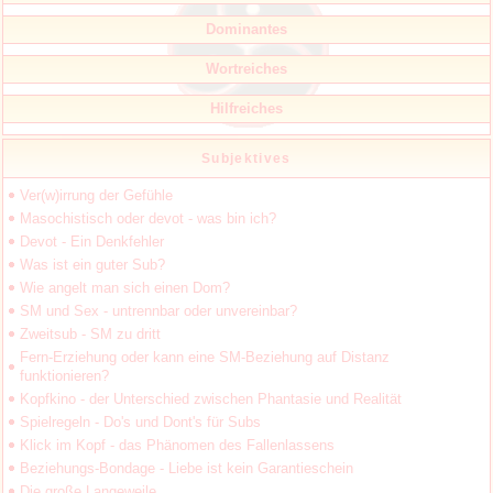
Dominantes
Wortreiches
Hilfreiches
Subjektives
Ver(w)irrung der Gefühle
Masochistisch oder devot - was bin ich?
Devot - Ein Denkfehler
Was ist ein guter Sub?
Wie angelt man sich einen Dom?
SM und Sex - untrennbar oder unvereinbar?
Zweitsub - SM zu dritt
Fern-Erziehung oder kann eine SM-Beziehung auf Distanz
funktionieren?
Kopfkino - der Unterschied zwischen Phantasie und Realität
Spielregeln - Do's und Dont's für Subs
Klick im Kopf - das Phänomen des Fallenlassens
Beziehungs-Bondage - Liebe ist kein Garantieschein
Die große Langeweile