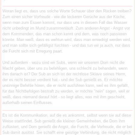
Woran liegt es, dass uns solche Worte Schauer über den Rücken treiben?
Zum einen sicher Vorfreude - wie die leckeren Gerüche aus der Küche,
wenn man zum Essen kommt, nur dass uns in diesem Fall das Wasser
nicht unbedingt im Mund zusammenläuft. Zum anderen Angst - Angst vor
dem Kommenden, das man schon kennt und dem, was noch passieren
könnte. Man weiß, dass es wehtun wird, dass man erniedrigt werden wird,
und man sollte sich gefälligst fürchten - und das tun wir ja auch, nur dass
die Furcht sich mit Erregung paart.
Und außerdem - wozu sind wir Subs, wenn wir unserem Dom nicht die
Macht geben, über uns zu befehligen, uns schlecht zu behandeln, wenn
ihm danach ist? Der Sub an sich ist der rechtlose Sklave seines Herrn,
der es nicht besser verdient hat - und der Sub genießt es. Er möchte
unsinnige Befehle hören, die er nicht ausführen kann, weil es ihm gefällt,
für das Nichtbefolgen bestraft zu werden, er möchte "nein" sagen, weil er
weiß, dass niemand darauf hört - so liegt alles, was mit ihm geschieht,
außerhalb seinen Einflusses.
Es ist die Kommunikation, auf die es ankommt, selbst wenn sie auf diese
Weise stattfindet. Sub genießt die kleinen Gemeinheiten, die Dom ihm
zuflüstert, und Dom genießt die Angst, die Furcht, die Vorfreude, die er bei
Sub damit auslöst. Sie schafft eine geistige Verbindung, die nicht möglich