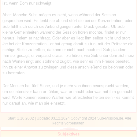
ist, wenn Dom nur schweigt.
Aber: Manche Subs mögen es nicht, wenn während der Session
gesprochen wird. Es lenkt sie ab und stört sie bei der Konzentration, oder
Sub fühlt sich durch die Ankündigungen unter Druck gesetzt. Ob Sub
kleine Gemeinheiten während der Session hören möchte, findet er nur
heraus, indem er nachfragt. Oder aber es liegt ihm selbst nicht und stört
ihn
bei der Konzentration - er hat genug damit zu tun, mit der Peitsche die
richtige Stelle zu treffen, da kann er nicht auch noch mit Sub plaudern.
Ihm sei gesagt, er verpasst etwas - zu hören, wie Sub unter dem Schmerz
nach Worten ringt und stöhnend zugibt, wie sehr es ihm Freude bereitet,
ihn zu einer Antwort zu zwingen und diese anschließend zu belohnen oder
zu bestrafen.
Der Mensch hat fünf Sinne, und je mehr von ihnen beansprucht werden,
um so intensiver kann er fühlen, was er macht oder was mit ihm gemacht
wird. Worte können ebenso Waffen wie Streicheleinheiten sein - es kommt
nur darauf an, wie man sie einsetzt.
Start: 1.10.2002 | Update:
03.12.2024 Copyright 2024 Sub-Mission.de. Alle
Rechte vorbehalten.
Subjektives